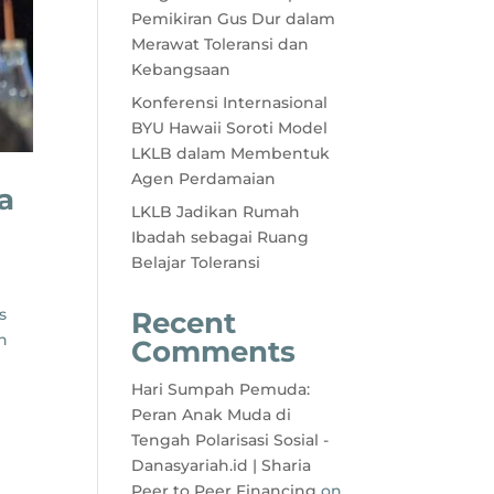
Pemikiran Gus Dur dalam
Merawat Toleransi dan
Kebangsaan
Konferensi Internasional
BYU Hawaii Soroti Model
LKLB dalam Membentuk
Agen Perdamaian
a
LKLB Jadikan Rumah
Ibadah sebagai Ruang
Belajar Toleransi
s
Recent
n
Comments
Hari Sumpah Pemuda:
Peran Anak Muda di
Tengah Polarisasi Sosial -
Danasyariah.id | Sharia
Peer to Peer Financing
on