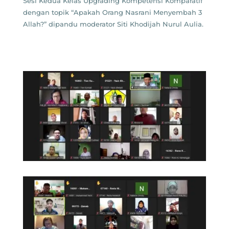
Sesi Kedua Kelas Upgrading Kompetensi Komparatif
dengan topik “Apakah Orang Nasrani Menyembah 3
Allah?” dipandu moderator Siti Khodijah Nurul Aulia.