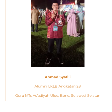
Ahmad Syafi’i
Alumni LKLB Angkatan 28
Guru MTs As’adiyah Uloe, Bone, Sulawesi Selatan